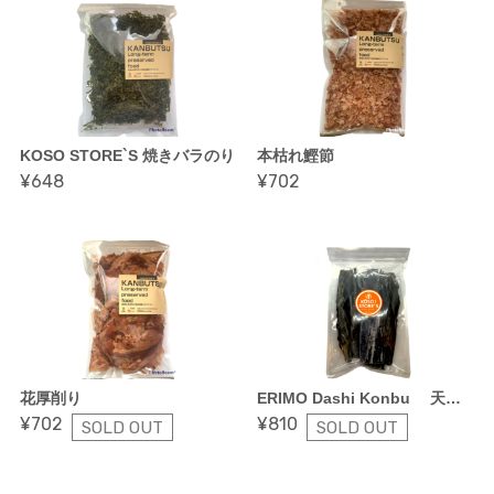
KOSO STORE`S 焼きバラのり
本枯れ鰹節
¥648
¥702
花厚削り
ERIMO Dashi Konbu 天然・天日干し だし昆布 襟裳産
¥702
¥810
SOLD OUT
SOLD OUT